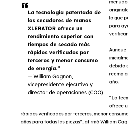
menudo 
original
La tecnología patentada de
lo que 
los secadores de manos
para ayu
XLERATOR ofrece un
verifica
rendimiento superior con
tiempos de secado más
Aunque 
rápidos verificados por
inicialm
terceros y menor consumo
debido a
de energía.”
reemplaz
— William Gagnon,
año.
vicepresidente ejecutivo y
director de operaciones (COO)
“La tec
ofrece u
rápidos verificados por terceros, menor consum
años para todas las piezas”, afirmó William Gag