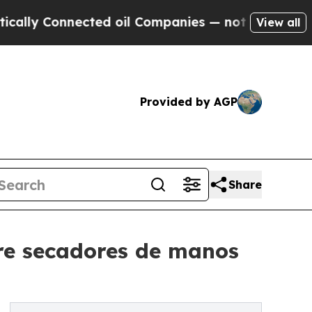
onnected oil Companies — not Taxpayers — the Ch
View all
Provided by AGP
Share
bre secadores de manos