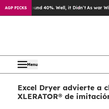
Around 40%. Well, it Didn’t
As war With Iran Dr
AGP PICKS
Menu
Excel Dryer advierte a 
XLERATOR® de imitació